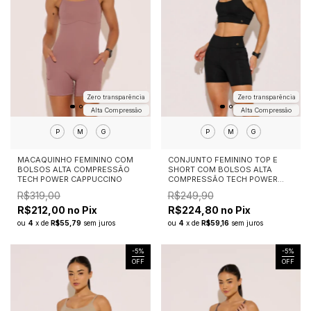
Zero transparência
Zero transparência
Alta Compressão
Alta Compressão
P
M
G
P
M
G
MACAQUINHO FEMININO COM
CONJUNTO FEMININO TOP E
BOLSOS ALTA COMPRESSÃO
SHORT COM BOLSOS ALTA
TECH POWER CAPPUCCINO
COMPRESSÃO TECH POWER
PRETO
R$319,00
R$249,90
R$212,00 no Pix
R$224,80 no Pix
ou
4
x
de
R$55,79
sem juros
ou
4
x
de
R$59,16
sem juros
-
5
%
-
5
%
OFF
OFF