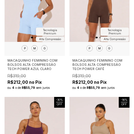
Tecnologia
Tecnologia
Premium
Premium
Alta Compressão
Alta Compressão
P
M
G
P
M
G
MACAQUINHO FEMININO COM
MACAQUINHO FEMININO COM
BOLSOS ALTA COMPRESSÃO
BOLSOS ALTA COMPRESSÃO
TECH POWER AZUL CLARO
TECH POWER CAFÉ
R$319,00
R$319,00
R$212,00 no Pix
R$212,00 no Pix
ou
4
x
de
R$55,79
sem juros
ou
4
x
de
R$55,79
sem juros
-
30
%
-
16
%
OFF
OFF