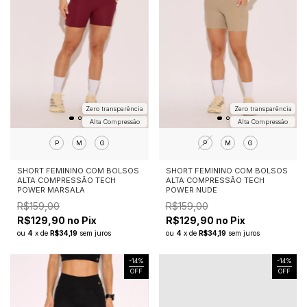
Zero transparência
Zero transparência
Alta Compressão
Alta Compressão
P
M
G
P
M
G
SHORT FEMININO COM BOLSOS
SHORT FEMININO COM BOLSOS
ALTA COMPRESSÃO TECH
ALTA COMPRESSÃO TECH
POWER MARSALA
POWER NUDE
R$159,00
R$159,00
R$129,90 no Pix
R$129,90 no Pix
ou
4
x
de
R$34,19
sem juros
ou
4
x
de
R$34,19
sem juros
-
14
%
-
14
%
OFF
OFF