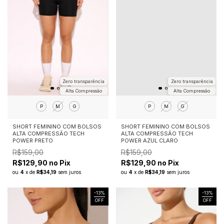
Zero transparência
Zero transparência
Alta Compressão
Alta Compressão
P
M
G
P
M
G
SHORT FEMININO COM BOLSOS
SHORT FEMININO COM BOLSOS
ALTA COMPRESSÃO TECH
ALTA COMPRESSÃO TECH
POWER PRETO
POWER AZUL CLARO
R$159,00
R$159,00
R$129,90 no Pix
R$129,90 no Pix
ou
4
x
de
R$34,19
sem juros
ou
4
x
de
R$34,19
sem juros
-
13
%
-
13
%
OFF
OFF