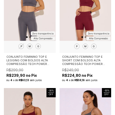
Zero transparência
Zero transparência
Alta Compressão
Alta Compressão
P
M
G
P
M
G
CONJUNTO FEMININO TOP E
CONJUNTO FEMININO TOP E
LEGGING COM BOLSOS ALTA
SHORT COM BOLSOS ALTA
COMPRESSÃO TECH POWER
COMPRESSÃO TECH POWER
CINZA CHUMBO
MARSALA
R$299,90
R$249,90
R$239,90 no Pix
R$224,80 no Pix
ou
4
x
de
R$63,13
sem juros
ou
4
x
de
R$59,16
sem juros
-
30
%
-
30
%
OFF
OFF