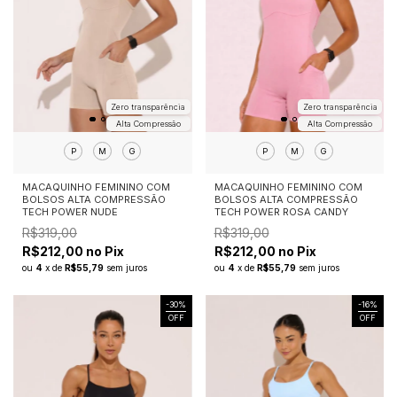
Zero transparência
Zero transparência
Alta Compressão
Alta Compressão
P
M
G
P
M
G
MACAQUINHO FEMININO COM
MACAQUINHO FEMININO COM
BOLSOS ALTA COMPRESSÃO
BOLSOS ALTA COMPRESSÃO
TECH POWER NUDE
TECH POWER ROSA CANDY
R$319,00
R$319,00
R$212,00 no Pix
R$212,00 no Pix
ou
4
x
de
R$55,79
sem juros
ou
4
x
de
R$55,79
sem juros
-
30
%
-
16
%
OFF
OFF