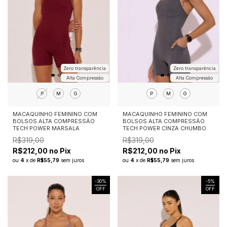
Zero transparência
Zero transparência
Alta Compressão
Alta Compressão
P
M
G
P
M
G
MACAQUINHO FEMININO COM
MACAQUINHO FEMININO COM
BOLSOS ALTA COMPRESSÃO
BOLSOS ALTA COMPRESSÃO
TECH POWER MARSALA
TECH POWER CINZA CHUMBO
R$319,00
R$319,00
R$212,00 no Pix
R$212,00 no Pix
ou
4
x
de
R$55,79
sem juros
ou
4
x
de
R$55,79
sem juros
-
30
%
-
5
%
OFF
OFF