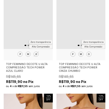
Zero transparência
Zero transparência
Alta Compressão
Alta Compressão
P
M
G
P
M
G
TOP FEMININO DECOTE U ALTA
TOP FEMININO DECOTE U ALTA
COMPRESSÃO TECH POWER
COMPRESSÃO TECH POWER
AZUL CLARO
CINZA CHUMBO
R$145,85
R$145,85
R$119,90 no Pix
R$119,90 no Pix
ou
4
x
de
R$31,55
sem juros
ou
4
x
de
R$31,55
sem juros
-
13
%
-
13
%
OFF
OFF