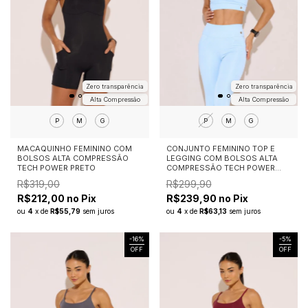
Zero transparência
Zero transparência
Alta Compressão
Alta Compressão
P
M
G
P
M
G
MACAQUINHO FEMININO COM
CONJUNTO FEMININO TOP E
BOLSOS ALTA COMPRESSÃO
LEGGING COM BOLSOS ALTA
TECH POWER PRETO
COMPRESSÃO TECH POWER
AZUL CLARO
R$319,00
R$299,90
R$212,00 no Pix
R$239,90 no Pix
ou
4
x
de
R$55,79
sem juros
ou
4
x
de
R$63,13
sem juros
-
16
%
-
5
%
OFF
OFF