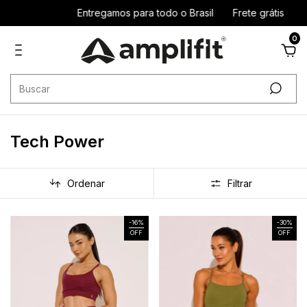
Entregamos para todo o Brasil
Frete grátis R$299 sudeste / 
0
Tech Power
Ordenar
Filtrar
-
16
%
-
30
%
OFF
OFF