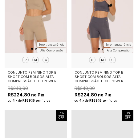
Zero transparência
Zero transparência
Alta Compressão
Alta Compressão
P
M
G
P
M
G
CONJUNTO FEMININO TOP E
CONJUNTO FEMININO TOP E
SHORT COM BOLSOS ALTA
SHORT COM BOLSOS ALTA
COMPRESSÃO TECH POWER
COMPRESSÃO TECH POWER
NUDE
CINZA CHUMBO
R$249,90
R$249,90
R$224,80 no Pix
R$224,80 no Pix
ou
4
x
de
R$59,16
sem juros
ou
4
x
de
R$59,16
sem juros
-
5
%
-
1
%
OFF
OFF