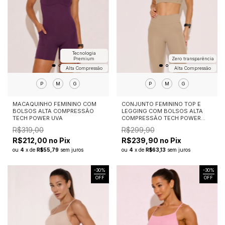
Tecnologia
Premium
Zero transparência
Alta Compressão
Alta Compressão
P
M
G
P
M
G
MACAQUINHO FEMININO COM
CONJUNTO FEMININO TOP E
BOLSOS ALTA COMPRESSÃO
LEGGING COM BOLSOS ALTA
TECH POWER UVA
COMPRESSÃO TECH POWER
NUDE
R$319,00
R$299,90
R$212,00 no Pix
R$239,90 no Pix
ou
4
x
de
R$55,79
sem juros
ou
4
x
de
R$63,13
sem juros
-
30
%
-
30
%
OFF
OFF