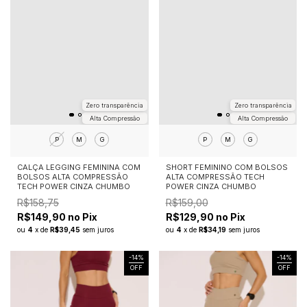
Zero transparência
Zero transparência
Alta Compressão
Alta Compressão
P
M
G
P
M
G
CALÇA LEGGING FEMININA COM
SHORT FEMININO COM BOLSOS
BOLSOS ALTA COMPRESSÃO
ALTA COMPRESSÃO TECH
TECH POWER CINZA CHUMBO
POWER CINZA CHUMBO
R$158,75
R$159,00
R$149,90 no Pix
R$129,90 no Pix
ou
4
x
de
R$39,45
sem juros
ou
4
x
de
R$34,19
sem juros
-
14
%
-
14
%
OFF
OFF