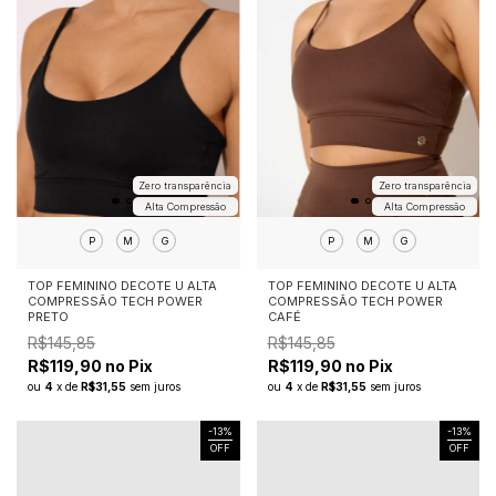
Zero transparência
Zero transparência
Alta Compressão
Alta Compressão
P
M
G
P
M
G
TOP FEMININO DECOTE U ALTA
TOP FEMININO DECOTE U ALTA
COMPRESSÃO TECH POWER
COMPRESSÃO TECH POWER
PRETO
CAFÉ
R$145,85
R$145,85
R$119,90 no Pix
R$119,90 no Pix
ou
4
x
de
R$31,55
sem juros
ou
4
x
de
R$31,55
sem juros
-
13
%
-
13
%
OFF
OFF