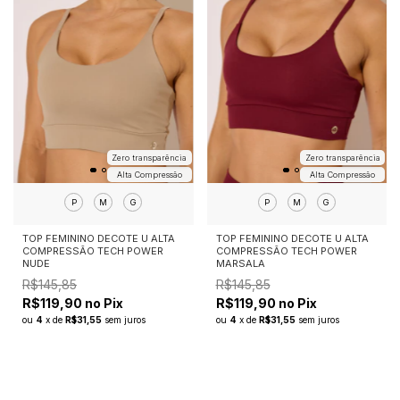
Zero transparência
Zero transparência
Alta Compressão
Alta Compressão
P
M
G
P
M
G
TOP FEMININO DECOTE U ALTA
TOP FEMININO DECOTE U ALTA
COMPRESSÃO TECH POWER
COMPRESSÃO TECH POWER
NUDE
MARSALA
R$145,85
R$145,85
R$119,90 no Pix
R$119,90 no Pix
ou
4
x
de
R$31,55
sem juros
ou
4
x
de
R$31,55
sem juros