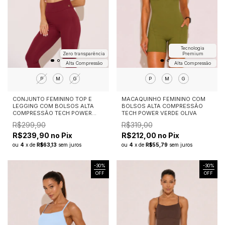
Tecnologia
Zero transparência
Premium
Alta Compressão
Alta Compressão
P
M
G
P
M
G
CONJUNTO FEMININO TOP E
MACAQUINHO FEMININO COM
LEGGING COM BOLSOS ALTA
BOLSOS ALTA COMPRESSÃO
COMPRESSÃO TECH POWER
TECH POWER VERDE OLIVA
MARSALA
R$299,90
R$319,00
R$239,90 no Pix
R$212,00 no Pix
ou
4
x
de
R$63,13
sem juros
ou
4
x
de
R$55,79
sem juros
-
30
%
-
30
%
OFF
OFF