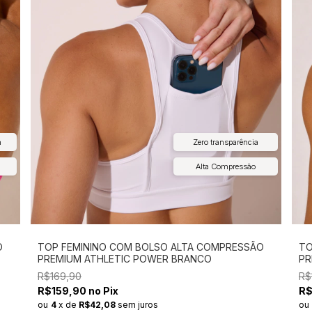
m
Zero transparência
Alta Compressão
O
TO
TOP FEMININO COM BOLSO ALTA COMPRESSÃO
PR
PREMIUM ATHLETIC POWER BRANCO
R$
R$169,90
R$
R$159,90 no Pix
ou
ou
4
x
de
R$42,08
sem juros