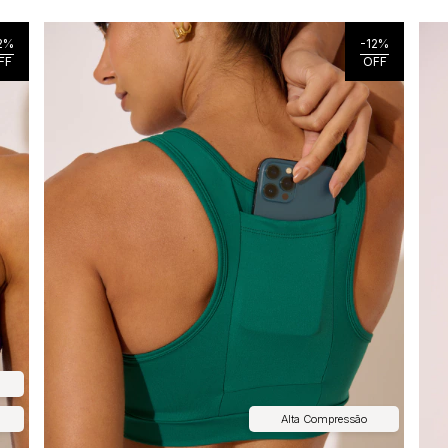
2
%
-
12
%
FF
OFF
Alta Compressão