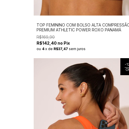
TOP FEMININO COM BOLSO ALTA COMPRESSÃ
PREMIUM ATHLETIC POWER ROXO PANAMÁ
R$169,90
R$142,40 no Pix
ou
4
x
de
R$37,47
sem juros
-
1
O