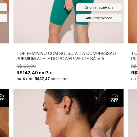
m
Zero transparência
Alta Compressão
TOP FEMININO COM BOLSO ALTA COMPRESSÃO
TO
PREMIUM ATHLETIC POWER VERDE SÁLVIA
PR
R$169,90
R$
R$142,40 no Pix
R$
ou
4
x
de
R$37,47
sem juros
ou
2
%
-
1
%
FF
OFF