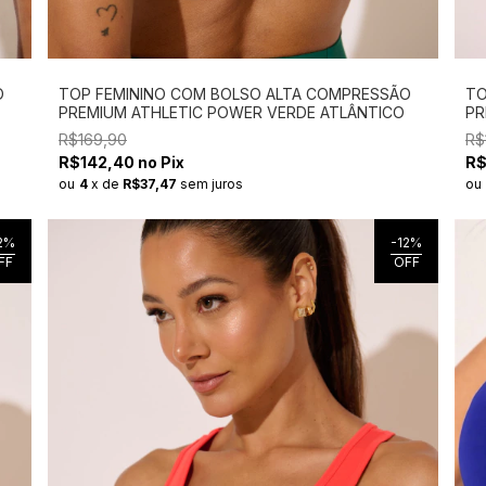
O
TOP FEMININO COM BOLSO ALTA COMPRESSÃO
TO
PREMIUM ATHLETIC POWER VERDE ATLÂNTICO
PR
R$169,90
R$
R$142,40 no Pix
R$
ou
4
x
de
R$37,47
sem juros
ou
2
%
-
12
%
FF
OFF