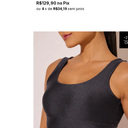
R$129,90 no Pix
ou
4
x
de
R$34,19
sem juros
-
2
O