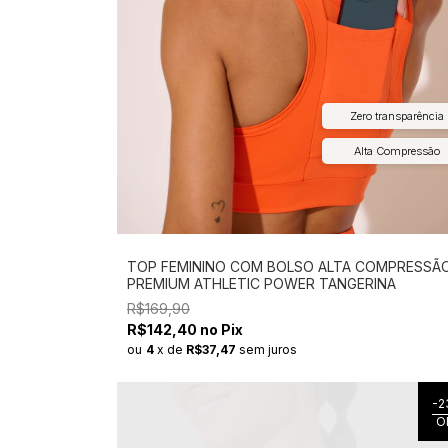
Zero transparência
Alta Compressão
TOP FEMININO COM BOLSO ALTA COMPRESSÃ
PREMIUM ATHLETIC POWER TANGERINA
R$169,90
R$142,40 no Pix
ou
4
x
de
R$37,47
sem juros
-
2
O