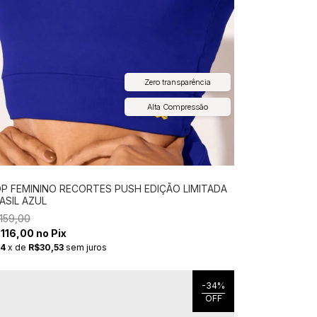
Zero transparência
Alta Compressão
P FEMININO RECORTES PUSH EDIÇÃO LIMITADA
ASIL AZUL
159,00
116,00 no Pix
4
x
de
R$30,53
sem juros
-
34
%
OFF