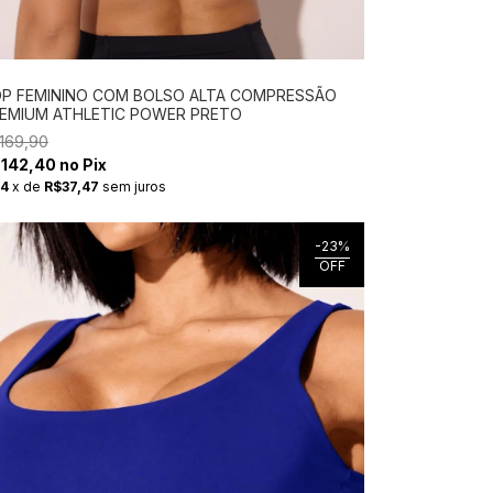
P FEMININO COM BOLSO ALTA COMPRESSÃO
EMIUM ATHLETIC POWER PRETO
169,90
142,40 no Pix
4
x
de
R$37,47
sem juros
-
23
%
OFF