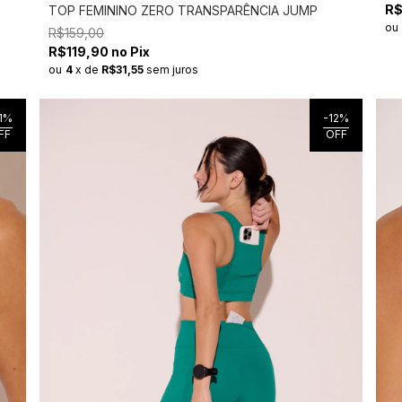
R$
TOP FEMININO ZERO TRANSPARÊNCIA JUMP
ou
R$159,00
R$119,90 no Pix
ou
4
x
de
R$31,55
sem juros
1
%
-
12
%
FF
OFF