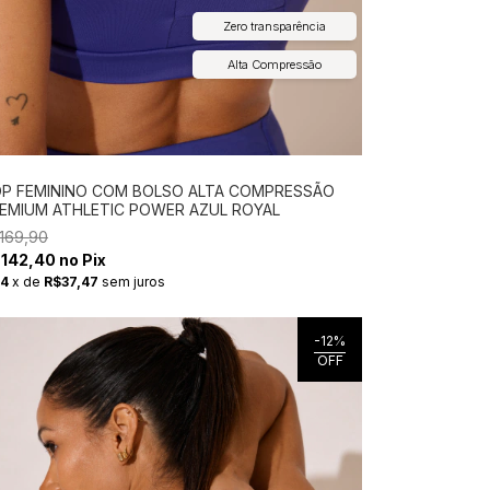
Zero transparência
Alta Compressão
P FEMININO COM BOLSO ALTA COMPRESSÃO
EMIUM ATHLETIC POWER AZUL ROYAL
169,90
142,40 no Pix
4
x
de
R$37,47
sem juros
-
12
%
OFF