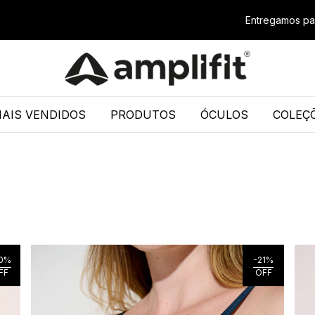
Entregamos para todo o Brasil
Frete 
AIS VENDIDOS
PRODUTOS
ÓCULOS
COLEÇ
0
%
-
21
%
FF
OFF