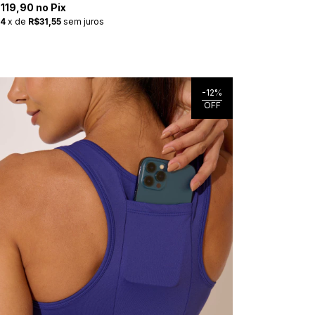
119,90 no Pix
4
x
de
R$31,55
sem juros
-
12
%
OFF