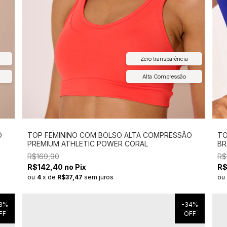
Zero transparência
Alta Compressão
O
TOP FEMININO COM BOLSO ALTA COMPRESSÃO
TO
PREMIUM ATHLETIC POWER CORAL
BR
R$169,90
R$
R$142,40 no Pix
R$
ou
4
x
de
R$37,47
sem juros
ou
3
%
-
34
%
FF
OFF