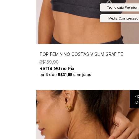
Tecnologia Premiu
Média Compressão
TOP FEMININO COSTAS V SLIM GRAFITE
R$159,90
R$119,90 no Pix
ou
4
x
de
R$31,55
sem juros
-
1
O