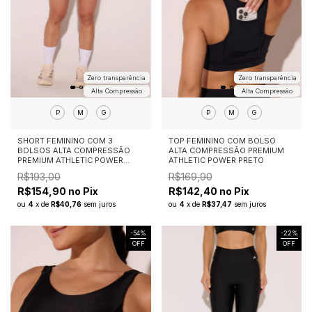
Zero transparência
Zero transparência
Alta Compressão
Alta Compressão
P
M
G
P
M
G
SHORT FEMININO COM 3
TOP FEMININO COM BOLSO
BOLSOS ALTA COMPRESSÃO
ALTA COMPRESSÃO PREMIUM
PREMIUM ATHLETIC POWER
ATHLETIC POWER PRETO
PRETO
R$193,00
R$169,90
R$154,90 no Pix
R$142,40 no Pix
ou
4
x
de
R$40,76
sem juros
ou
4
x
de
R$37,47
sem juros
-
54
%
-
22
%
OFF
OFF