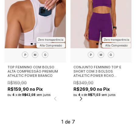
Zero transparência
Zero transparência
Alta Compressão
Alta Compressão
P
M
G
P
M
G
CONJUNTO FEMININO TOP E
TOP FEMININO COM BOLSO
SHORT COM 3 BOLSOS
ALTA COMPRESSÃO PREMIUM
ATHLETIC POWER ROXO
ATHLETIC POWER BRANCO
PANAMÁ
R$349,90
R$169,90
R$269,90 no Pix
R$159,90 no Pix
ou
4
x
de
R$71,03
sem juros
ou
4
x
de
R$42,08
sem juros
1
de
7