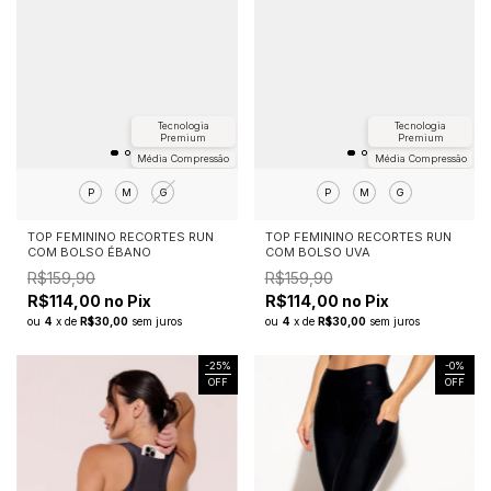
Tecnologia
Tecnologia
Premium
Premium
Média Compressão
Média Compressão
P
M
G
P
M
G
TOP FEMININO RECORTES RUN
TOP FEMININO RECORTES RUN
COM BOLSO ÉBANO
COM BOLSO UVA
R$159,90
R$159,90
R$114,00 no Pix
R$114,00 no Pix
ou
4
x
de
R$30,00
sem juros
ou
4
x
de
R$30,00
sem juros
-
25
%
-
0
%
OFF
OFF