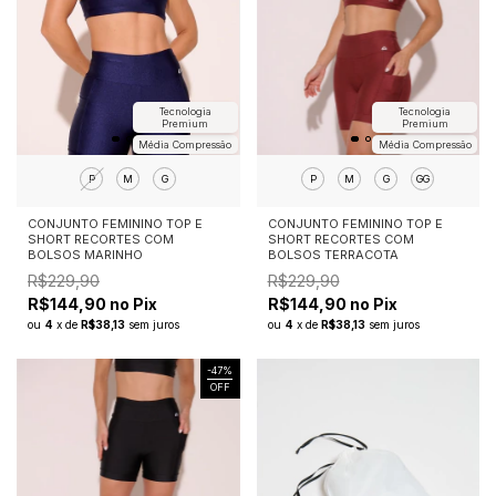
Tecnologia
Tecnologia
Premium
Premium
Média Compressão
Média Compressão
P
M
G
P
M
G
GG
CONJUNTO FEMININO TOP E
CONJUNTO FEMININO TOP E
SHORT RECORTES COM
SHORT RECORTES COM
BOLSOS MARINHO
BOLSOS TERRACOTA
R$229,90
R$229,90
R$144,90 no Pix
R$144,90 no Pix
ou
4
x
de
R$38,13
sem juros
ou
4
x
de
R$38,13
sem juros
-
47
%
OFF