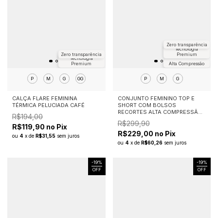
Zero transparência
Tecnologia
Zero transparência
Premium
Tecnologia
Premium
Alta Compressão
P
M
G
GG
P
M
G
CALÇA FLARE FEMININA
CONJUNTO FEMININO TOP E
TÉRMICA PELUCIADA CAFÉ
SHORT COM BOLSOS
RECORTES ALTA COMPRESSÃO
R$194,00
APEX PRETO
R$299,90
R$119,90 no Pix
R$229,00 no Pix
ou
4
x
de
R$31,55
sem juros
ou
4
x
de
R$60,26
sem juros
-
19
%
-
19
%
OFF
OFF