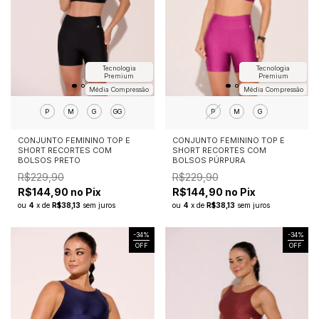
Tecnologia
Tecnologia
Premium
Premium
Média Compressão
Média Compressão
P
M
G
P
M
G
GG
CONJUNTO FEMININO TOP E
CONJUNTO FEMININO TOP E
SHORT RECORTES COM
SHORT RECORTES COM
BOLSOS PÚRPURA
BOLSOS PRETO
R$229,90
R$229,90
R$144,90 no Pix
R$144,90 no Pix
ou
4
x
de
R$38,13
sem juros
ou
4
x
de
R$38,13
sem juros
-
34
%
-
34
%
OFF
OFF