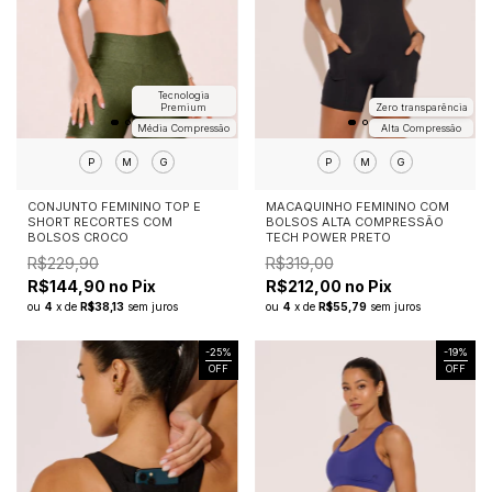
Tecnologia
Premium
Zero transparência
Média Compressão
Alta Compressão
P
M
G
P
M
G
CONJUNTO FEMININO TOP E
MACAQUINHO FEMININO COM
SHORT RECORTES COM
BOLSOS ALTA COMPRESSÃO
BOLSOS CROCO
TECH POWER PRETO
R$229,90
R$319,00
R$144,90 no Pix
R$212,00 no Pix
ou
4
x
de
R$38,13
sem juros
ou
4
x
de
R$55,79
sem juros
-
25
%
-
19
%
OFF
OFF