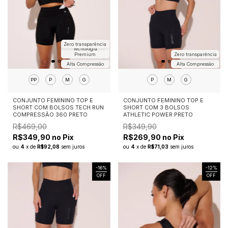
Zero transparência
Tecnologia
Premium
Zero transparência
Alta Compressão
Alta Compressão
PP
P
M
G
P
M
G
CONJUNTO FEMININO TOP E
CONJUNTO FEMININO TOP E
SHORT COM BOLSOS TECH RUN
SHORT COM 3 BOLSOS
COMPRESSÃO 360 PRETO
ATHLETIC POWER PRETO
R$469,00
R$349,90
R$349,90 no Pix
R$269,90 no Pix
ou
4
x
de
R$92,08
sem juros
ou
4
x
de
R$71,03
sem juros
-
16
%
-
12
%
OFF
OFF