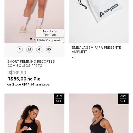
Tecnologia
Premium
Média Compressão
EMBALAGEM PARA PRESENTE
P
M
G
GG
AMPLIFIT
ou
SHORT FEMININO RECORTES
COM BOLSOS PRETO
R$169,90
R$85,00 no Pix
ou
2
x
de
R$44,74
sem juros
-
21
%
-
19
%
OFF
OFF