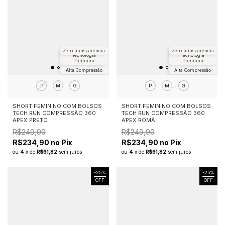
Zero transparência
Zero transparência
Tecnologia
Tecnologia
Premium
Premium
Alta Compressão
Alta Compressão
P
M
G
P
M
G
SHORT FEMININO COM BOLSOS
SHORT FEMININO COM BOLSOS
TECH RUN COMPRESSÃO 360
TECH RUN COMPRESSÃO 360
APEX PRETO
APEX ROMÃ
R$249,90
R$249,90
R$234,90 no Pix
R$234,90 no Pix
ou
4
x
de
R$61,82
sem juros
ou
4
x
de
R$61,82
sem juros
-
25
%
-
25
%
OFF
OFF