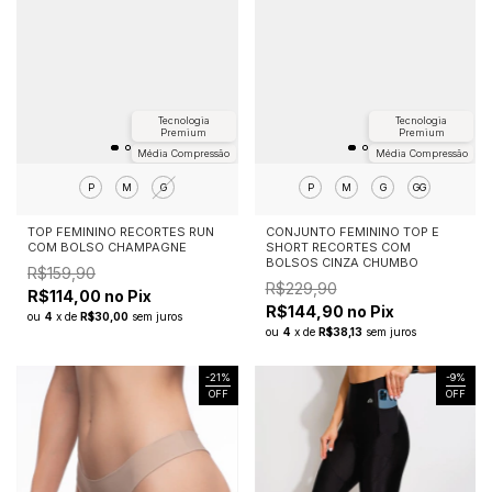
Tecnologia
Tecnologia
Premium
Premium
Média Compressão
Média Compressão
P
M
G
P
M
G
GG
TOP FEMININO RECORTES RUN
CONJUNTO FEMININO TOP E
COM BOLSO CHAMPAGNE
SHORT RECORTES COM
BOLSOS CINZA CHUMBO
R$159,90
R$229,90
R$114,00 no Pix
R$144,90 no Pix
ou
4
x
de
R$30,00
sem juros
ou
4
x
de
R$38,13
sem juros
-
21
%
-
9
%
OFF
OFF