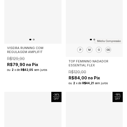
Média Compressão
VISEIRA RUNNING COM
P
M
G
GG
REGULAGEM AMPLIFIT
R$129,90
TOP FEMININO NADADOR
R$79,90 no Pix
ESSENTIAL FLEX
ou
2
x
de
R$42,05
sem juros
R$120,00
R$84,00 no Pix
ou
2
x
de
R$44,21
sem juros
-
34
%
-
19
%
OFF
OFF