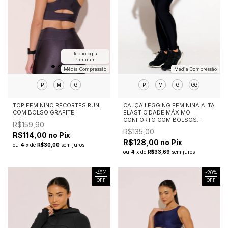
Tecnologia
Premium
Média Compressão
Média Compressão
P
M
G
P
M
G
GG
TOP FEMININO RECORTES RUN
CALÇA LEGGING FEMININA ALTA
COM BOLSO GRAFITE
ELASTICIDADE MÁXIMO
CONFORTO COM BOLSOS
R$159,90
ESSENTIAL FLEX
R$135,00
R$114,00 no Pix
R$128,00 no Pix
ou
4
x
de
R$30,00
sem juros
ou
4
x
de
R$33,69
sem juros
-
40
%
-
20
%
OFF
OFF