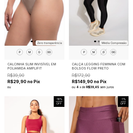
Zero transparência
Média Compressão
P
M
G
GG
P
M
G
GG
CALCINHA SLIM INVISÍVEL EM
CALÇA LEGGING FEMININA COM
POLIAMIDA AMPLIFIT
BOLSOS FLOW PRETO
R$39,90
R$172,90
R$29,90 no Pix
R$149,90 no Pix
ou
ou
4
x
de
R$39,45
sem juros
-
16
%
-
1
%
OFF
OFF