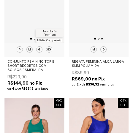
Tecnologia
Premium
Média Compressão
P
M
G
GG
M
G
CONJUNTO FEMININO TOP E
REGATA FEMININA ALÇA LARGA
SHORT RECORTES COM
SLIM POLIAMIDA
BOLSOS ESMERALDA
R$89,90
R$229,90
R$69,00 no Pix
R$144,90 no Pix
ou
2
x
de
R$36,32
sem juros
ou
4
x
de
R$38,13
sem juros
-
19
%
-
24
%
OFF
OFF