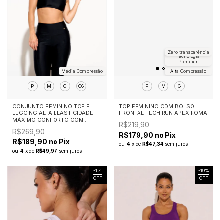
Zero transparência
Tecnologia
Premium
Média Compressão
Alta Compressão
P
M
G
GG
P
M
G
CONJUNTO FEMININO TOP E
TOP FEMININO COM BOLSO
LEGGING ALTA ELASTICIDADE
FRONTAL TECH RUN APEX ROMÃ
MÁXIMO CONFORTO COM
R$219,90
BOLSOS ESSENTIAL FLEX
R$269,90
R$179,90 no Pix
R$189,90 no Pix
ou
4
x
de
R$47,34
sem juros
ou
4
x
de
R$49,97
sem juros
-
1
%
-
19
%
OFF
OFF