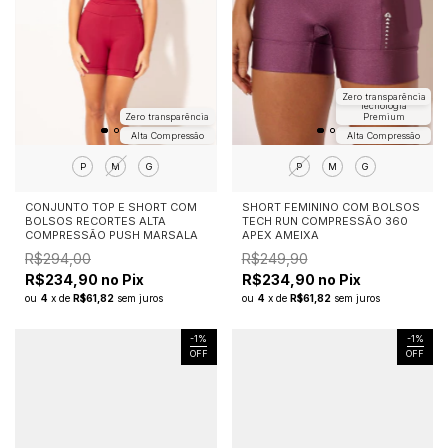
Zero transparência
Tecnologia
Zero transparência
Premium
Alta Compressão
Alta Compressão
P
M
G
P
M
G
CONJUNTO TOP E SHORT COM
SHORT FEMININO COM BOLSOS
BOLSOS RECORTES ALTA
TECH RUN COMPRESSÃO 360
COMPRESSÃO PUSH MARSALA
APEX AMEIXA
R$294,00
R$249,90
R$234,90 no Pix
R$234,90 no Pix
ou
4
x
de
R$61,82
sem juros
ou
4
x
de
R$61,82
sem juros
-
1
%
-
1
%
OFF
OFF