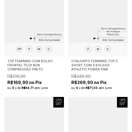
Zero transparência
Tecnologia
Zero transparência
Premium
Alta Compressão
Alta Compressão
PP
P
M
G
P
M
G
TOP FEMININO COM BOLSO
CONJUNTO FEMININO TOP E
FRONTAL TECH RUN
SHORT COM 3 BOLSOS
COMPRESSÃO PRETO
ATHLETIC POWER PINK
R$219,90
R$349,90
R$169,90 no Pix
R$269,90 no Pix
ou
4
x
de
R$44,71
sem juros
ou
4
x
de
R$71,03
sem juros
-
25
%
-
34
%
OFF
OFF