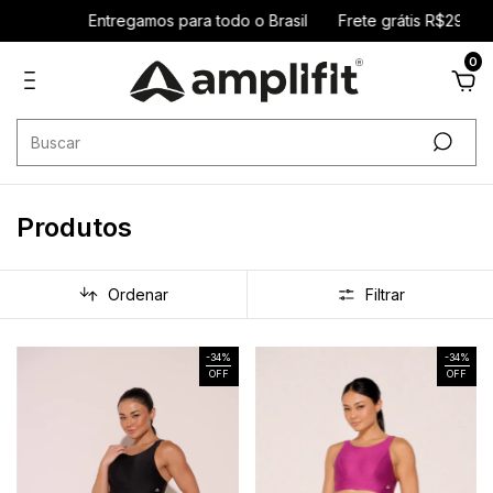
regamos para todo o Brasil
Frete grátis R$299 sudeste / R$399
0
Produtos
Ordenar
Filtrar
-
34
%
-
34
%
OFF
OFF