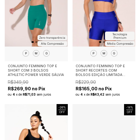
Tecnologia
Zero transparência
Premium
Alta Compressão
Média Compressão
P
M
G
P
M
G
CONJUNTO FEMININO TOP E
CONJUNTO FEMININO TOP E
SHORT COM 3 BOLSOS
SHORT RECORTES COM
ATHLETIC POWER VERDE SÁLVIA
BOLSOS EDIÇÃO LIMITADA
BRASIL AZUL
R$349,90
R$229,90
R$269,90 no Pix
R$165,00 no Pix
ou
4
x
de
R$71,03
sem juros
ou
4
x
de
R$43,42
sem juros
-
26
%
-
14
%
OFF
OFF