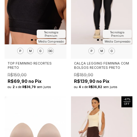
Tecnologia
Tecnologia
Premium
Premium
Média Compressão
Média Compressão
P
M
G
P
M
G
GG
CALÇA LEGGING FEMININA COM
TOP FEMININO RECORTES
BOLSOS RECORTES PRETO
PRETO
R$189,90
R$159,00
R$139,90 no Pix
R$69,90 no Pix
ou
4
x
de
R$36,82
sem juros
ou
2
x
de
R$36,79
sem juros
-
47
%
OFF