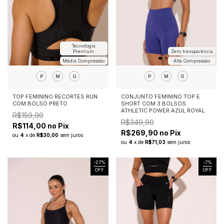
Tecnologia
Zero transparência
Premium
Alta Compressão
Média Compressão
P
M
G
P
M
G
CONJUNTO FEMININO TOP E
TOP FEMININO RECORTES RUN
SHORT COM 3 BOLSOS
COM BOLSO PRETO
ATHLETIC POWER AZUL ROYAL
R$159,90
R$349,90
R$114,00 no Pix
R$269,90 no Pix
ou
4
x
de
R$30,00
sem juros
ou
4
x
de
R$71,03
sem juros
-
27
%
-
7
%
OFF
OFF