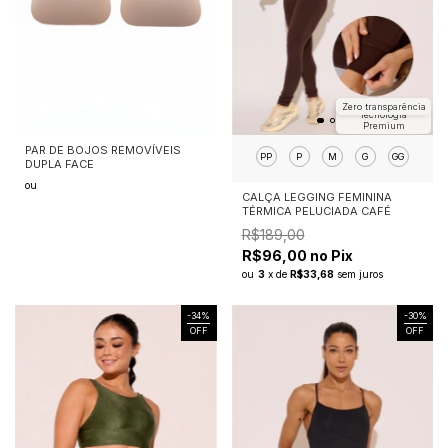
Zero transparência
Tecnologia
Premium
PAR DE BOJOS REMOVÍVEIS
PP
P
M
G
GG
DUPLA FACE
ou
CALÇA LEGGING FEMININA
TÉRMICA PELUCIADA CAFÉ
R$189,00
R$96,00 no Pix
ou
3
x
de
R$33,68
sem juros
-
34
%
-
30
%
OFF
OFF