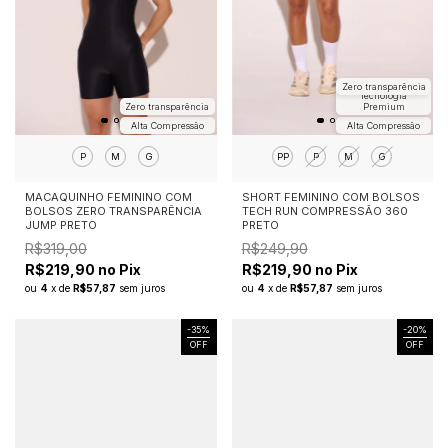
Zero transparência
Tecnologia
Premium
Zero transparência
Alta Compressão
Alta Compressão
PP
P
M
G
P
M
G
SHORT FEMININO COM BOLSOS
MACAQUINHO FEMININO COM
TECH RUN COMPRESSÃO 360
BOLSOS ZERO TRANSPARÊNCIA
PRETO
JUMP PRETO
R$249,90
R$319,00
R$219,90 no Pix
R$219,90 no Pix
ou
4
x
de
R$57,87
sem juros
ou
4
x
de
R$57,87
sem juros
-
35
%
-
20
%
OFF
OFF