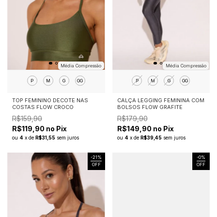
Média Compressão
Média Compressão
P
M
G
GG
P
M
G
GG
TOP FEMININO DECOTE NAS
CALÇA LEGGING FEMININA COM
COSTAS FLOW CROCO
BOLSOS FLOW GRAFITE
R$159,90
R$179,90
R$119,90 no Pix
R$149,90 no Pix
ou
4
x
de
R$31,55
sem juros
ou
4
x
de
R$39,45
sem juros
-
21
%
-
0
%
OFF
OFF