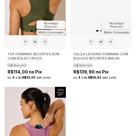
Tecnologia
Tecnologia
Premium
Premium
Média Compressão
Média Compressão
P
M
G
P
M
G
TOP FEMININO RECORTES RUN
CALÇA LEGGING FEMININA COM
COM BOLSO CROCO
BOLSOS RECORTES MALVA
R$159,90
R$189,90
R$114,00 no Pix
R$139,90 no Pix
ou
4
x
de
R$30,00
sem juros
ou
4
x
de
R$36,82
sem juros
-
25
%
OFF