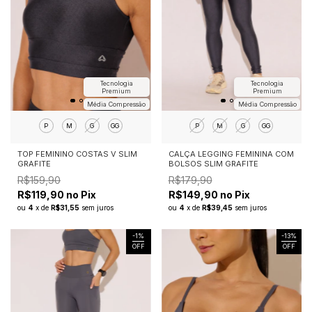
Tecnologia
Tecnologia
Premium
Premium
Média Compressão
Média Compressão
P
M
G
GG
P
M
G
GG
TOP FEMININO COSTAS V SLIM
CALÇA LEGGING FEMININA COM
GRAFITE
BOLSOS SLIM GRAFITE
R$159,90
R$179,90
R$119,90 no Pix
R$149,90 no Pix
ou
4
x
de
R$31,55
sem juros
ou
4
x
de
R$39,45
sem juros
-
1
%
-
13
%
OFF
OFF