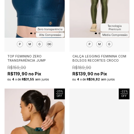
Tecnologia
Zero transparência
Premium
Alta Compressão
Média Compressão
P
M
G
GG
P
M
G
TOP FEMININO ZERO
CALÇA LEGGING FEMININA COM
TRANSPARÊNCIA JUMP
BOLSOS RECORTES CROCO
R$159,00
R$189,90
R$119,90 no Pix
R$139,90 no Pix
ou
4
x
de
R$31,55
sem juros
ou
4
x
de
R$36,82
sem juros
-
25
%
-
22
%
OFF
OFF