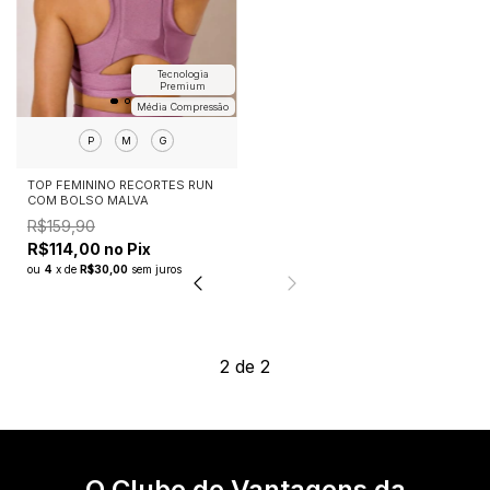
Tecnologia
Premium
Média Compressão
P
M
G
TOP FEMININO RECORTES RUN
COM BOLSO MALVA
R$159,90
R$114,00 no Pix
ou
4
x
de
R$30,00
sem juros
2
de
2
O Clube de Vantagens da