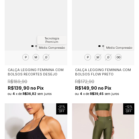
Tecnologia
Premium
Média Compressão
Média Compressão
P
M
G
P
M
G
GG
CALÇA LEGGING FEMININA COM
CALÇA LEGGING FEMININA COM
BOLSOS RECORTES DESEJO
BOLSOS FLOW PRETO
R$189,90
R$172,90
R$139,90 no Pix
R$149,90 no Pix
ou
4
x
de
R$36,82
sem juros
ou
4
x
de
R$39,45
sem juros
-
21
%
-
12
%
OFF
OFF