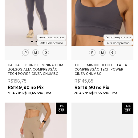
Zero transparência
Zero transparência
Alta Compressão
Alta Compressão
P
M
G
P
M
G
CALÇA LEGGING FEMININA COM
TOP FEMININO DECOTE U ALTA
BOLSOS ALTA COMPRESSÃO
COMPRESSÃO TECH POWER
TECH POWER CINZA CHUMBO
CINZA CHUMBO
R$158,75
R$145,85
R$149,90 no Pix
R$119,90 no Pix
ou
4
x
de
R$39,45
sem juros
ou
4
x
de
R$31,55
sem juros
-
1
%
-
13
%
OFF
OFF