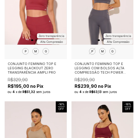
Zero transparência
Zero transparência
Alta Compressão
Alta Compressão
P
M
G
P
M
G
CONJUNTO FEMININO TOP E
CONJUNTO FEMININO TOP E
LEGGING BLACKOUT ZERO
LEGGING COM BOLSOS ALTA
TRANSPARÊNCIA AMPLI PRO
COMPRESSÃO TECH POWER
CINZA CHUMBO
R$329,90
R$299,90
R$195,00 no Pix
R$239,90 no Pix
ou
4
x
de
R$51,32
sem juros
ou
4
x
de
R$63,13
sem juros
-
16
%
-
16
%
OFF
OFF