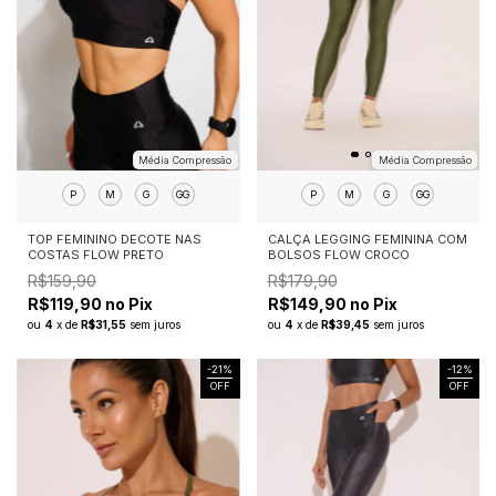
Média Compressão
Média Compressão
P
M
G
GG
P
M
G
GG
TOP FEMININO DECOTE NAS
CALÇA LEGGING FEMININA COM
COSTAS FLOW PRETO
BOLSOS FLOW CROCO
R$159,90
R$179,90
R$119,90 no Pix
R$149,90 no Pix
ou
4
x
de
R$31,55
sem juros
ou
4
x
de
R$39,45
sem juros
-
21
%
-
12
%
OFF
OFF