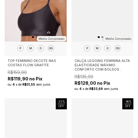
Média Compressão
Média Compressão
P
M
G
GG
P
M
G
GG
TOP FEMININO DECOTE NAS
CALÇA LEGGING FEMININA ALTA
COSTAS FLOW GRAFITE
ELASTICIDADE MÁXIMO
CONFORTO COM BOLSOS
R$159,90
ESSENTIAL FLEX
R$135,00
R$119,90 no Pix
R$128,00 no Pix
ou
4
x
de
R$31,55
sem juros
ou
4
x
de
R$33,69
sem juros
-
22
%
-
38
%
OFF
OFF