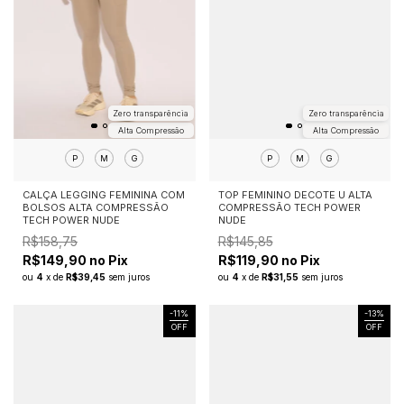
Zero transparência
Zero transparência
Alta Compressão
Alta Compressão
P
M
G
P
M
G
CALÇA LEGGING FEMININA COM
TOP FEMININO DECOTE U ALTA
BOLSOS ALTA COMPRESSÃO
COMPRESSÃO TECH POWER
TECH POWER NUDE
NUDE
R$158,75
R$145,85
R$149,90 no Pix
R$119,90 no Pix
ou
4
x
de
R$39,45
sem juros
ou
4
x
de
R$31,55
sem juros
-
11
%
-
13
%
OFF
OFF