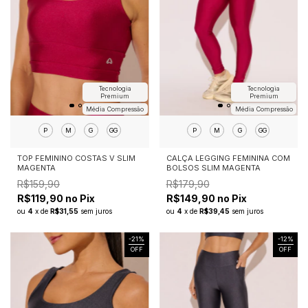
Tecnologia
Tecnologia
Premium
Premium
Média Compressão
Média Compressão
P
M
G
GG
P
M
G
GG
TOP FEMININO COSTAS V SLIM
CALÇA LEGGING FEMININA COM
MAGENTA
BOLSOS SLIM MAGENTA
R$159,90
R$179,90
R$119,90 no Pix
R$149,90 no Pix
ou
4
x
de
R$31,55
sem juros
ou
4
x
de
R$39,45
sem juros
-
21
%
-
12
%
OFF
OFF