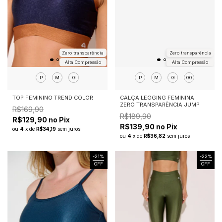
Zero transparência
Zero transparência
Alta Compressão
Alta Compressão
P
M
G
P
M
G
GG
TOP FEMININO TREND COLOR
CALÇA LEGGING FEMININA
ZERO TRANSPARÊNCIA JUMP
R$169,90
R$189,90
R$129,90 no Pix
R$139,90 no Pix
ou
4
x
de
R$34,19
sem juros
ou
4
x
de
R$36,82
sem juros
-
21
%
-
22
%
OFF
OFF