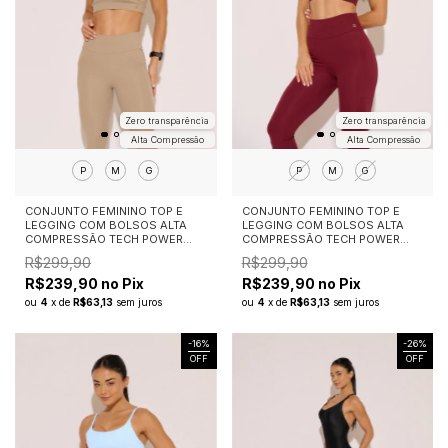
Zero transparência
Zero transparência
Alta Compressão
Alta Compressão
P
M
G
P
M
G
CONJUNTO FEMININO TOP E
CONJUNTO FEMININO TOP E
LEGGING COM BOLSOS ALTA
LEGGING COM BOLSOS ALTA
COMPRESSÃO TECH POWER
COMPRESSÃO TECH POWER
NUDE
MARSALA
R$299,90
R$299,90
R$239,90 no Pix
R$239,90 no Pix
ou
4
x
de
R$63,13
sem juros
ou
4
x
de
R$63,13
sem juros
-
16
%
-
26
%
OFF
OFF