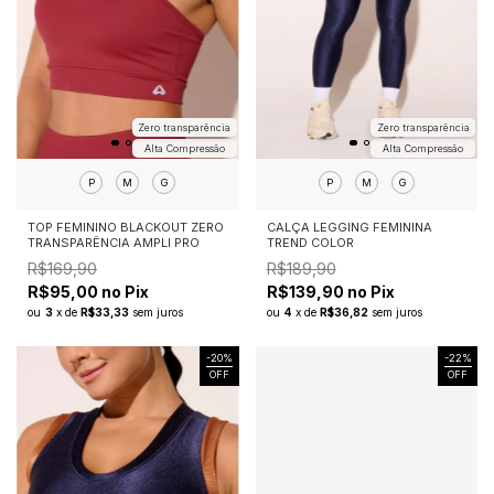
Zero transparência
Zero transparência
Alta Compressão
Alta Compressão
P
M
G
P
M
G
TOP FEMININO BLACKOUT ZERO
CALÇA LEGGING FEMININA
TRANSPARÊNCIA AMPLI PRO
TREND COLOR
R$169,90
R$189,90
R$95,00 no Pix
R$139,90 no Pix
ou
3
x
de
R$33,33
sem juros
ou
4
x
de
R$36,82
sem juros
-
20
%
-
22
%
OFF
OFF