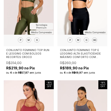
Tecnologia
Premium
Média Compressão
Média Compressão
P
M
G
P
M
G
GG
CONJUNTO FEMININO TOP RUN
CONJUNTO FEMININO TOP E
E LEGGING COM BOLSOS
LEGGING ALTA ELASTICIDADE
RECORTES CROCO
MÁXIMO CONFORTO COM
BOLSOS ESSENTIAL FLEX
R$314,00
R$269,90
R$219,90 no Pix
R$189,90 no Pix
ou
4
x
de
R$57,87
sem juros
ou
4
x
de
R$49,97
sem juros
-
38
%
-
16
%
OFF
OFF