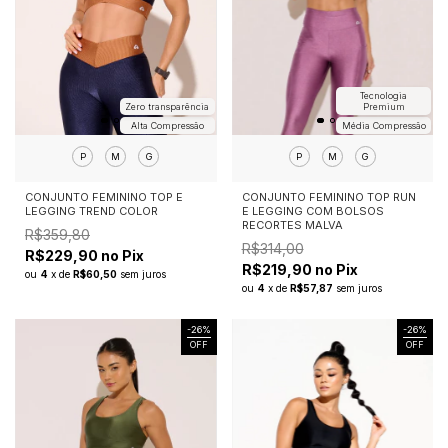
Tecnologia
Zero transparência
Premium
Alta Compressão
Média Compressão
P
M
G
P
M
G
CONJUNTO FEMININO TOP E
CONJUNTO FEMININO TOP RUN
LEGGING TREND COLOR
E LEGGING COM BOLSOS
RECORTES MALVA
R$359,80
R$314,00
R$229,90 no Pix
R$219,90 no Pix
ou
4
x
de
R$60,50
sem juros
ou
4
x
de
R$57,87
sem juros
-
26
%
-
26
%
OFF
OFF