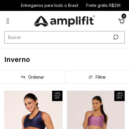
gamos para todo o Brasil
Frete grátis R$299 sudeste / R$399 d
0
Inverno
Ordenar
Filtrar
-
33
%
-
26
%
OFF
OFF