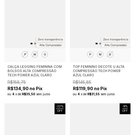
Zero transparência
Zero transparência
Alta Compressão
Alta Compressão
P
M
G
P
M
G
CALÇA LEGGING FEMININA COM
TOP FEMININO DECOTE U ALTA
BOLSOS ALTA COMPRESSÃO
COMPRESSÃO TECH POWER
TECH POWER AZUL CLARO
AZUL CLARO
R$158,75
R$145,85
R$134,90 no Pix
R$119,90 no Pix
ou
4
x
de
R$35,50
sem juros
ou
4
x
de
R$31,55
sem juros
-
22
%
-
9
%
OFF
OFF