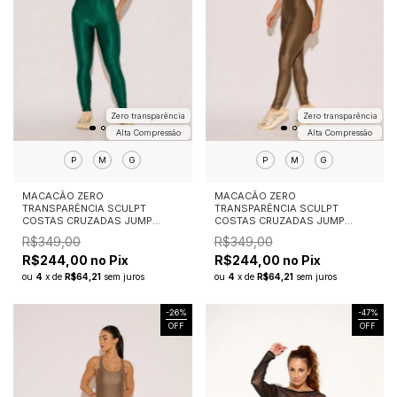
Zero transparência
Zero transparência
Alta Compressão
Alta Compressão
P
M
G
P
M
G
MACACÃO ZERO
MACACÃO ZERO
TRANSPARÊNCIA SCULPT
TRANSPARÊNCIA SCULPT
COSTAS CRUZADAS JUMP
COSTAS CRUZADAS JUMP
VERDE ATLÂNTICO
MASCAVO
R$349,00
R$349,00
R$244,00 no Pix
R$244,00 no Pix
ou
4
x
de
R$64,21
sem juros
ou
4
x
de
R$64,21
sem juros
-
26
%
-
47
%
OFF
OFF