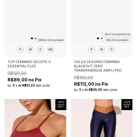
Zero transparência
Média Compressão
Alta Compressão
P
M
G
GG
P
M
G
TOP FEMININO DECOTE U
CALÇA LEGGING FEMININA
ESSENTIAL FLEX
BLACKOUT ZERO
TRANSPARÊNCIA AMPLI PRO
R$120,00
R$189,90
R$89,00 no Pix
R$112,00 no Pix
ou
3
x
de
R$31,23
sem juros
ou
3
x
de
R$39,30
sem juros
-
41
%
-
22
%
OFF
OFF