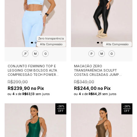
Zero transparência
Alta Compressão
Alta Compressão
P
M
G
P
M
G
CONJUNTO FEMININO TOP E
MACACÃO ZERO
LEGGING COM BOLSOS ALTA
TRANSPARÊNCIA SCULPT
COMPRESSÃO TECH POWER
COSTAS CRUZADAS JUMP
AZUL CLARO
PRETO
R$299,90
R$349,00
R$239,90 no Pix
R$244,00 no Pix
ou
4
x
de
R$63,13
sem juros
ou
4
x
de
R$64,21
sem juros
-
26
%
-
26
%
OFF
OFF