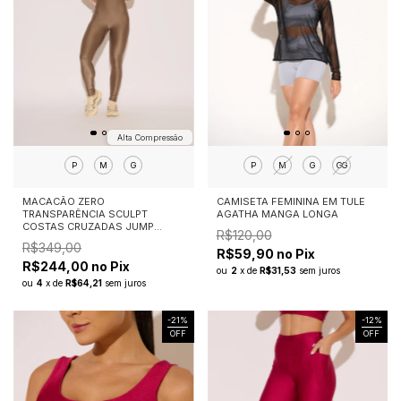
Alta Compressão
P
M
G
P
M
G
GG
MACACÃO ZERO
CAMISETA FEMININA EM TULE
TRANSPARÊNCIA SCULPT
AGATHA MANGA LONGA
COSTAS CRUZADAS JUMP
R$120,00
CHAMPAGNE
R$349,00
R$59,90 no Pix
R$244,00 no Pix
ou
2
x
de
R$31,53
sem juros
ou
4
x
de
R$64,21
sem juros
-
21
%
-
12
%
OFF
OFF