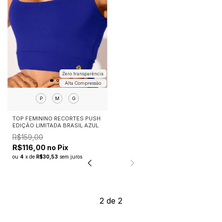
Zero transparência
Alta Compressão
P
M
G
TOP FEMININO RECORTES PUSH
EDIÇÃO LIMITADA BRASIL AZUL
R$159,00
R$116,00 no Pix
ou
4
x
de
R$30,53
sem juros
2
de
2