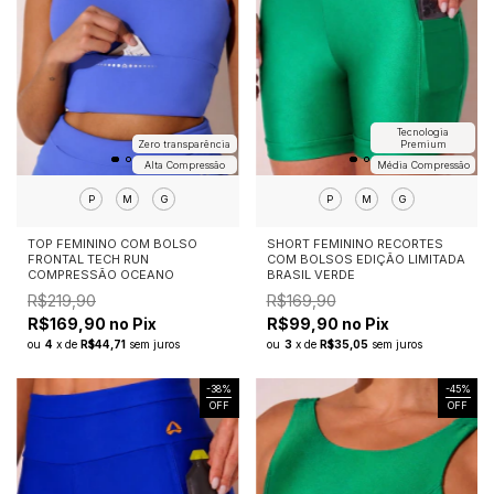
Tecnologia
Zero transparência
Premium
Alta Compressão
Média Compressão
P
M
G
P
M
G
TOP FEMININO COM BOLSO
SHORT FEMININO RECORTES
FRONTAL TECH RUN
COM BOLSOS EDIÇÃO LIMITADA
COMPRESSÃO OCEANO
BRASIL VERDE
R$219,90
R$169,90
R$169,90 no Pix
R$99,90 no Pix
ou
4
x
de
R$44,71
sem juros
ou
3
x
de
R$35,05
sem juros
-
38
%
-
45
%
OFF
OFF