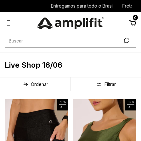
Entregamos para todo o Brasil
Frete grátis R$2
0
Live Shop 16/06
Ordenar
Filtrar
-
15
%
-
34
%
OFF
OFF