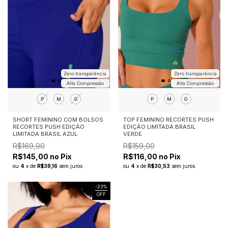
Zero transparência
Zero transparência
Alta Compressão
Alta Compressão
P
M
G
P
M
G
SHORT FEMININO COM BOLSOS
TOP FEMININO RECORTES PUSH
RECORTES PUSH EDIÇÃO
EDIÇÃO LIMITADA BRASIL
LIMITADA BRASIL AZUL
VERDE
R$169,90
R$159,00
R$145,00 no Pix
R$116,00 no Pix
ou
4
x
de
R$38,16
sem juros
ou
4
x
de
R$30,53
sem juros
-
23
%
OFF