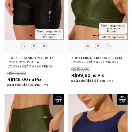
Zero transparência
Tecnologia
Zero transparência
Premium
Tecnologia
Premium
Alta Compressão
P
M
G
P
M
G
SHORT FEMININO RECORTES
TOP FEMININO RECORTES ALTA
COM BOLSOS ALTA
COMPRESSÃO APEX CROCO
COMPRESSÃO APEX PRETO
R$159,00
R$179,90
R$99,90 no Pix
R$145,00 no Pix
ou
3
x
de
R$35,05
sem juros
ou
4
x
de
R$38,16
sem juros
-
15
%
-
34
%
OFF
OFF