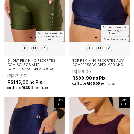
Zero transparência
Tecnologia
Zero transparência
Premium
Tecnologia
Premium
Alta Compressão
P
M
G
P
M
G
SHORT FEMININO RECORTES
TOP FEMININO RECORTES ALTA
COM BOLSOS ALTA
COMPRESSÃO APEX MARINHO
COMPRESSÃO APEX CROCO
R$159,00
R$179,90
R$99,90 no Pix
R$145,00 no Pix
ou
3
x
de
R$35,05
sem juros
ou
4
x
de
R$38,16
sem juros
-
15
%
-
34
%
OFF
OFF