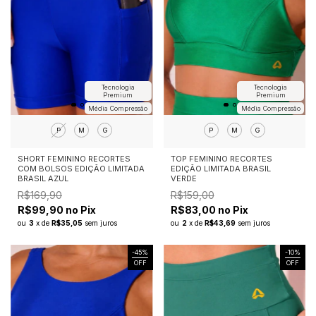
Tecnologia
Tecnologia
Premium
Premium
Média Compressão
Média Compressão
P
M
G
P
M
G
SHORT FEMININO RECORTES
TOP FEMININO RECORTES
COM BOLSOS EDIÇÃO LIMITADA
EDIÇÃO LIMITADA BRASIL
BRASIL AZUL
VERDE
R$169,90
R$159,00
R$99,90 no Pix
R$83,00 no Pix
ou
3
x
de
R$35,05
sem juros
ou
2
x
de
R$43,69
sem juros
-
45
%
-
10
%
OFF
OFF