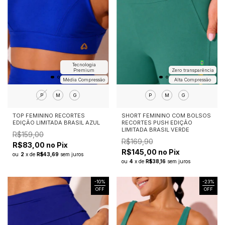
Tecnologia
Premium
Zero transparência
Média Compressão
Alta Compressão
P
M
G
P
M
G
TOP FEMININO RECORTES
SHORT FEMININO COM BOLSOS
EDIÇÃO LIMITADA BRASIL AZUL
RECORTES PUSH EDIÇÃO
LIMITADA BRASIL VERDE
R$159,00
R$169,90
R$83,00 no Pix
R$145,00 no Pix
ou
2
x
de
R$43,69
sem juros
ou
4
x
de
R$38,16
sem juros
-
10
%
-
23
%
OFF
OFF