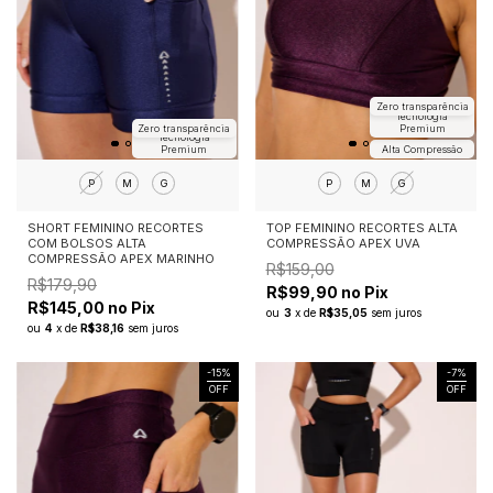
Zero transparência
Tecnologia
Zero transparência
Premium
Tecnologia
Premium
Alta Compressão
P
M
G
P
M
G
SHORT FEMININO RECORTES
TOP FEMININO RECORTES ALTA
COM BOLSOS ALTA
COMPRESSÃO APEX UVA
COMPRESSÃO APEX MARINHO
R$159,00
R$179,90
R$99,90 no Pix
R$145,00 no Pix
ou
3
x
de
R$35,05
sem juros
ou
4
x
de
R$38,16
sem juros
-
15
%
-
7
%
OFF
OFF