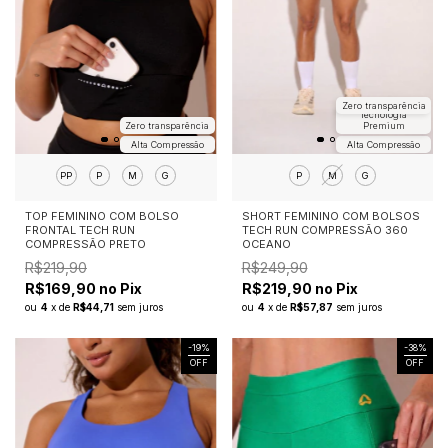
Zero transparência
Tecnologia
Zero transparência
Premium
Alta Compressão
Alta Compressão
PP
P
M
G
P
M
G
TOP FEMININO COM BOLSO
SHORT FEMININO COM BOLSOS
FRONTAL TECH RUN
TECH RUN COMPRESSÃO 360
COMPRESSÃO PRETO
OCEANO
R$219,90
R$249,90
R$169,90 no Pix
R$219,90 no Pix
ou
4
x
de
R$44,71
sem juros
ou
4
x
de
R$57,87
sem juros
-
19
%
-
38
%
OFF
OFF