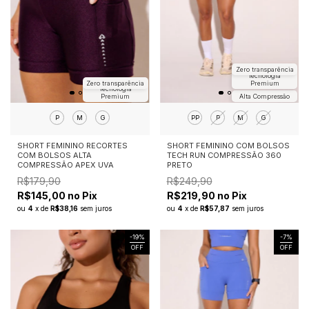
Zero transparência
Tecnologia
Zero transparência
Premium
Tecnologia
Premium
Alta Compressão
P
M
G
PP
P
M
G
SHORT FEMININO RECORTES
SHORT FEMININO COM BOLSOS
COM BOLSOS ALTA
TECH RUN COMPRESSÃO 360
COMPRESSÃO APEX UVA
PRETO
R$179,90
R$249,90
R$145,00 no Pix
R$219,90 no Pix
ou
4
x
de
R$38,16
sem juros
ou
4
x
de
R$57,87
sem juros
-
19
%
-
7
%
OFF
OFF