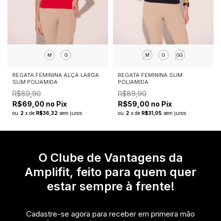
M
G
M
G
GG
REGATA FEMININA ALÇA LARGA
REGATA FEMININA SLIM
SLIM POLIAMIDA
POLIAMIDA
R$89,90
R$89,90
R$69,00 no Pix
R$59,00 no Pix
ou
2
x
de
R$36,32
sem juros
ou
2
x
de
R$31,05
sem juros
O Clube de Vantagens da
Amplifit, feito para quem quer
estar sempre à frente!
Cadastre-se agora para receber em primeira mão