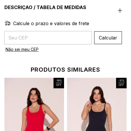
DESCRIÇAO / TABELA DE MEDIDAS
Calcule o prazo e valores de frete
Entregas para o CEP:
Calcular
Não sei meu CEP
PRODUTOS SIMILARES
-
19
%
-
31
%
OFF
OFF