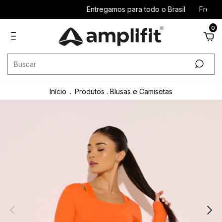
Entregamos para todo o Brasil
Frete gr
0
Início
.
Produtos
.
Blusas e Camisetas